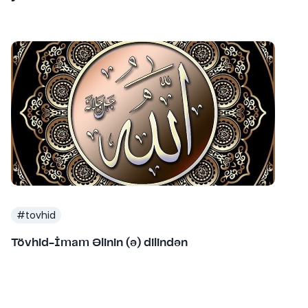
#
tovhid
Tövhid-İmam Əlinin (ə) dilindən