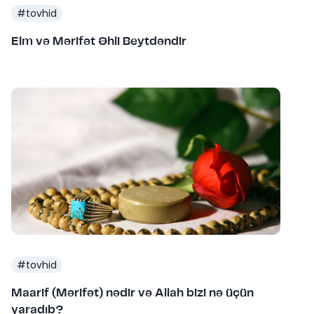
#
tovhid
Elm və Mərifət Əhli Beytdəndir
#
tovhid
Maarif (Mərifət) nədir və Allah bizi nə üçün
yaradıb?