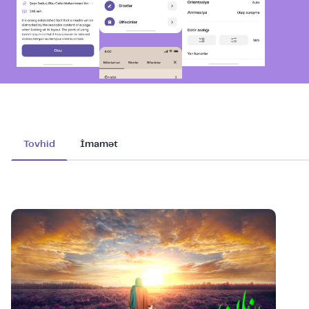
Tovhid
İmamət